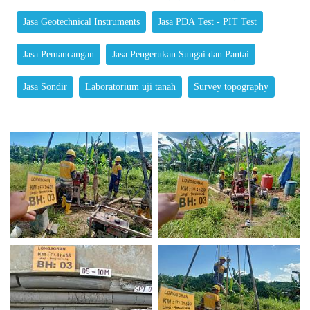
Jasa Geotechnical Instruments
Jasa PDA Test - PIT Test
Jasa Pemancangan
Jasa Pengerukan Sungai dan Pantai
Jasa Sondir
Laboratorium uji tanah
Survey topography