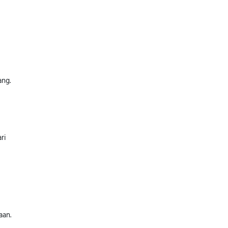
ang.
ri
aan.