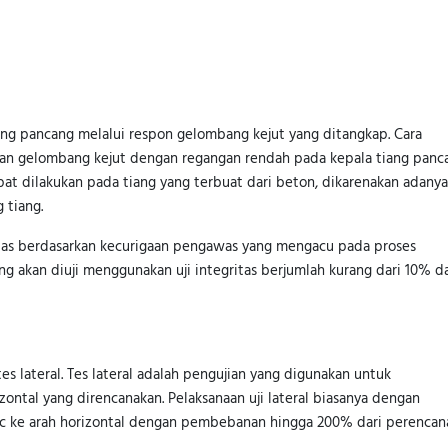
iang pancang melalui respon gelombang kejut yang ditangkap. Cara
kan gelombang kejut dengan regangan rendah pada kepala tiang panc
apat dilakukan pada tiang yang terbuat dari beton, dikarenakan adanya
 tiang.
gritas berdasarkan kecurigaan pengawas yang mengacu pada proses
ng akan diuji menggunakan uji integritas berjumlah kurang dari 10% da
s lateral. Tes lateral adalah pengujian yang digunakan untuk
ontal yang direncanakan. Pelaksanaan uji lateral biasanya dengan
c ke arah horizontal dengan pembebanan hingga 200% dari perencan