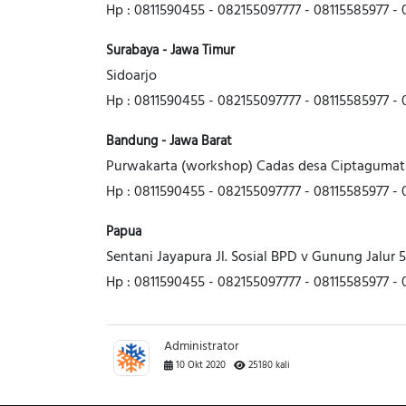
Hp : 0811590455 - 082155097777 - 08115585977 - 
Surabaya - Jawa Timur
Sidoarjo
Hp : 0811590455 - 082155097777 - 08115585977 - 
Bandung - Jawa Barat
Purwakarta (workshop) Cadas desa Ciptagumat
Hp : 0811590455 - 082155097777 - 08115585977 - 
Papua
Sentani Jayapura
Jl. Sosial BPD v Gunung Jalur 5
Hp : 0811590455 - 082155097777 - 08115585977 - 
Administrator
10 Okt 2020
25180 kali