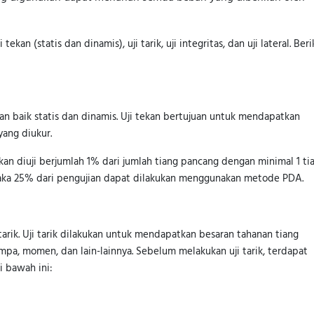
ekan (statis dan dinamis), uji tarik, uji integritas, dan uji lateral. Ber
an baik statis dan dinamis. Uji tekan bertujuan untuk mendapatkan
ang diukur.
 akan diuji berjumlah 1% dari jumlah tiang pancang dengan minimal 1 ti
3, maka 25% dari pengujian dapat dilakukan menggunakan metode PDA.
tarik. Uji tarik dilakukan untuk mendapatkan besaran tahanan tiang
mpa, momen, dan lain-lainnya. Sebelum melakukan uji tarik, terdapat
i bawah ini: