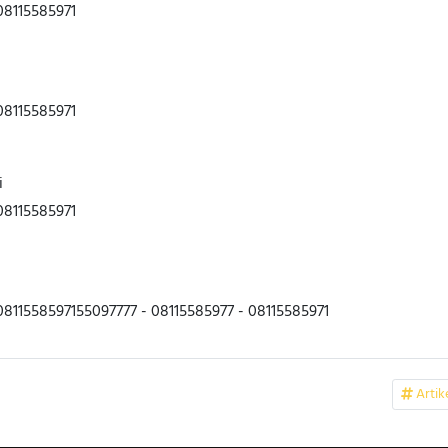
08115585971
08115585971
i
08115585971
08115585971
55097777 - 08115585977 - 08115585971
Artik