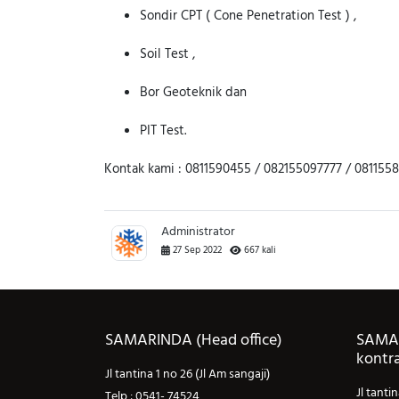
Sondir CPT ( Cone Penetration Test ) ,
Soil Test ,
Bor Geoteknik dan
PIT Test.
Kontak kami : 0811590455 / 082155097777 / 08115585
Administrator
27 Sep 2022
667 kali
office)
SAMARINDA (konsultan
SA
kontraktor)
sangaji)
Jl M
Jl tantina 1 no 26 (Jl Am sangaji)
Telp