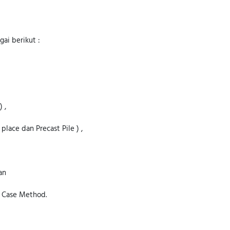
gai berikut :
 ,
lace dan Precast Pile ) ,
an
r Case Method.