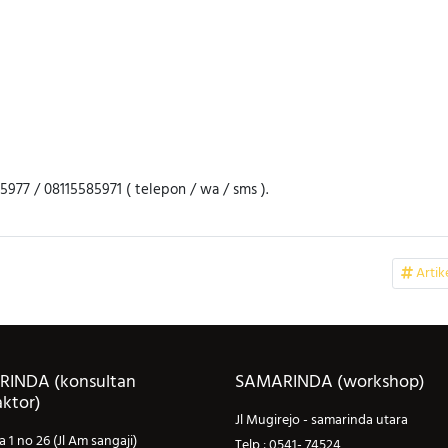
977 / 08115585971 ( telepon / wa / sms ).
Artik
MARINDA (workshop)
MAKASSAR OFFICE
ugirejo - samarinda utara
JL Berua raya, perumahan Delta
Daya
 : 0541- 74524