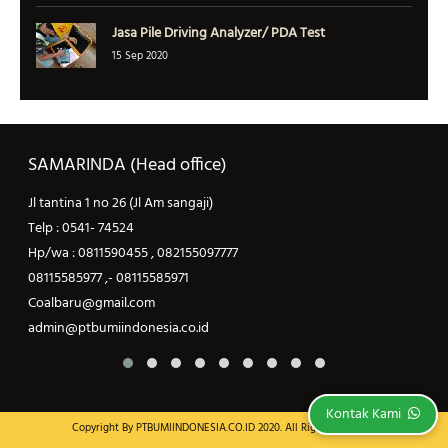
Jasa Pile Driving Analyzer/ PDA Test
15 Sep 2020
SAMARINDA (Head office)
Jl tantina 1 no 26 (Jl Am sangaji)
J
Telp : 0541- 74524
T
Hp/wa : 0811590455 , 082155097777
H
08115585977 ,- 08115585971
0
Coalbaru@gmail.com
C
admin@ptbumiindonesia.co.id
a
Kontak Kami
Copyright By
PTBUMIINDONESIA.CO.ID
2020. All Right Reserved.