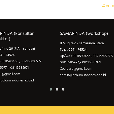
Artik
INDA (konsultan
SAMARINDA (workshop)
aktor)
Jl Mugirejo - samarinda utara
na 1 no 26 (Jl Am sangaji)
Telp : 0541- 74524
541- 74524
Hp/wa : 0811590455 , 082155097777
 0811590455 , 082155097777
08115585977 ,- 08115585971
5977 ,- 08115585971
Coalbaru@gmail.com
ru@gmail.com
admin@ptbumiindonesia.co.id
tbumiindonesia.co.id