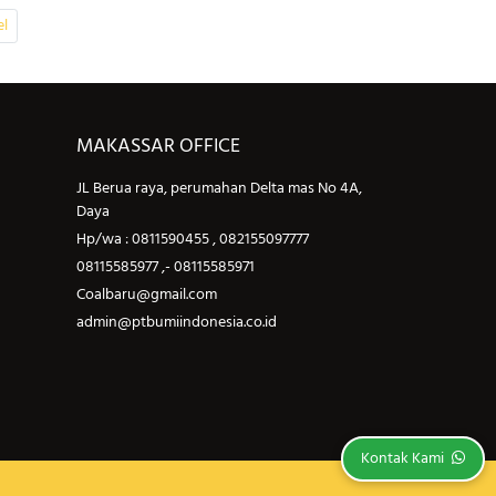
el
MAKASSAR OFFICE
SURABAYA 
JL Berua raya, perumahan Delta mas No 4A,
Sidoarjo
Daya
Hp/wa : 0811590
Hp/wa : 0811590455 , 082155097777
08115585977 ,- 
08115585977 ,- 08115585971
Coalbaru@gmai
Coalbaru@gmail.com
admin@ptbumiin
admin@ptbumiindonesia.co.id
Kontak Kami