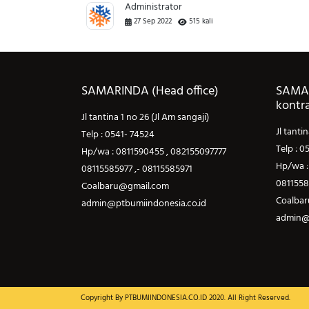
Administrator
27 Sep 2022
515 kali
SAMARINDA (Head office)
SAMAR
kontr
55097777
Jl tantina 1 no 26 (Jl Am sangaji)
Jl tanti
Telp : 0541- 74524
Telp : 0
Hp/wa : 0811590455 , 082155097777
Hp/wa :
.id
08115585977 ,- 08115585971
0811558
Coalbaru@gmail.com
Coalba
admin@ptbumiindonesia.co.id
admin@p
Copyright By
PTBUMIINDONESIA.CO.ID
2020. All Right Reserved.