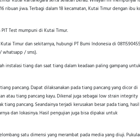
 timur Kutai Kartanegara serta selatan Berau. Wilayah ini mempunyai l
6 ribuan jiwa. Terbagi dalam 18 kecamatan, Kutai Timur dengan ibu k
 PIT Test mumpuni di Kutai Timur.
 Kutai Timur dan sekitarnya, hubungi PT Bumi Indonesia di 0811590455
/ whatsapp / sms).
lah instalasi tiang dan saat tiang dalam keadaan paling gampang untu
 tiang pancang. Dapat dilaksanakan pada tiang pancang yang dicor di
n atau tiang pancang kayu. Dikenal juga sebagai low strain integrity
tiang pancang. Seandainya terjadi kerusakan besar pada tiang, hasil
ya dan lokasinya. Hasil pengujian juga bisa dipakai untuk
elombang satu dimensi yang merambat pada media yang diuji. Pukula