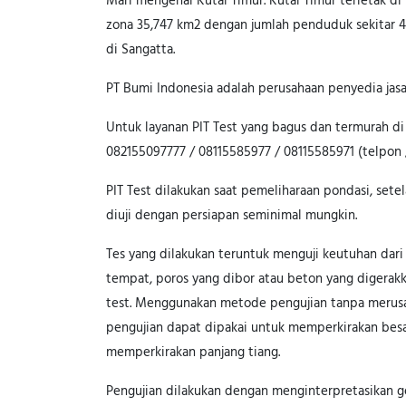
Mari mengenal Kutai Timur. Kutai Timur terletak di
zona 35,747 km2 dengan jumlah penduduk sekitar 41
di Sangatta.
PT Bumi Indonesia adalah perusahaan penyedia jasa
Untuk layanan PIT Test yang bagus dan termurah di
082155097777 / 08115585977 / 08115585971 (telpon 
PIT Test dilakukan saat pemeliharaan pondasi, sete
diuji dengan persiapan seminimal mungkin.
Tes yang dilakukan teruntuk menguji keutuhan dari
tempat, poros yang dibor atau beton yang digerakka
test. Menggunakan metode pengujian tanpa merusak 
pengujian dapat dipakai untuk memperkirakan besarn
memperkirakan panjang tiang.
Pengujian dilakukan dengan menginterpretasikan g