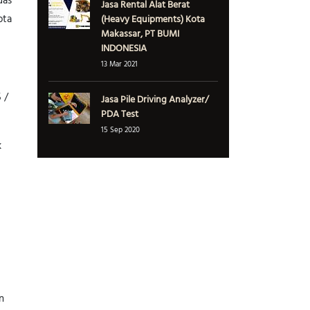
uas
Jasa Rental Alat Berat
ota
(Heavy Equipments) Kota
Makassar, PT BUMI
INDONESIA
13 Mar 2021
 /
Jasa Pile Driving Analyzer/
PDA Test
15 Sep 2020
k
n