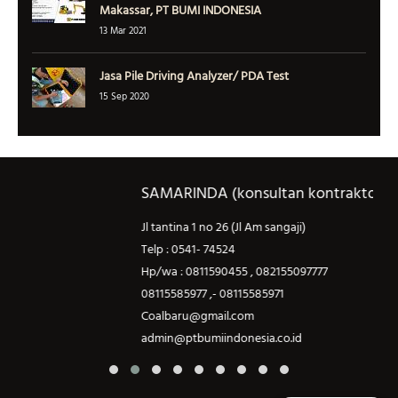
Makassar, PT BUMI INDONESIA
13 Mar 2021
Jasa Pile Driving Analyzer/ PDA Test
15 Sep 2020
SAMARINDA (konsultan kontraktor)
Jl tantina 1 no 26 (Jl Am sangaji)
J
Telp : 0541- 74524
T
Hp/wa : 0811590455 , 082155097777
H
08115585977 ,- 08115585971
0
Coalbaru@gmail.com
C
admin@ptbumiindonesia.co.id
a