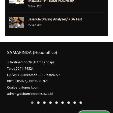
Makassar, PT BUMI INDONESIA
13 Mar 2021
Jasa Pile Driving Analyzer/ PDA Test
15 Sep 2020
SAMARINDA (Head office)
Jl tantina 1 no 26 (Jl Am sangaji)
J
Telp : 0541- 74524
T
Hp/wa : 0811590455 , 082155097777
H
08115585977 ,- 08115585971
0
Coalbaru@gmail.com
C
admin@ptbumiindonesia.co.id
a