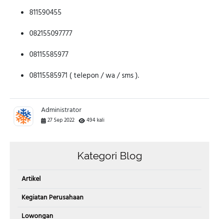
811590455
082155097777
08115585977
08115585971 ( telepon / wa / sms ).
Administrator
27 Sep 2022
494 kali
Kategori Blog
Artikel
Kegiatan Perusahaan
Lowongan