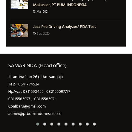
Makassar, PT BUMI INDONESIA
13 Mar 2021
Jasa Pile Driving Analyzer/ PDA Test
15 Sep 2020
SAMARINDA (konsultan kontraktor)
Jl tantina 1 no 26 (Jl Am sangaji)
J
Telp : 0541- 74524
T
Hp/wa : 0811590455 , 082155097777
H
08115585977 ,- 08115585971
0
Coalbaru@gmail.com
C
admin@ptbumiindonesia.co.id
a