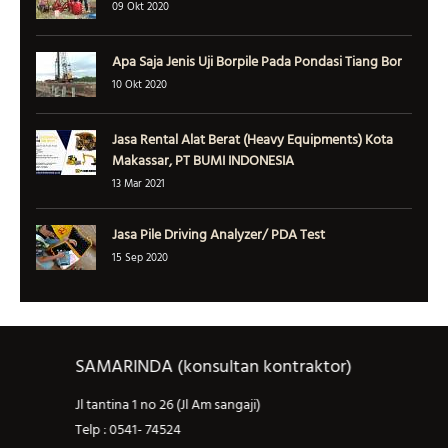
09 Okt 2020
Apa Saja Jenis Uji Borpile Pada Pondasi Tiang Bor
10 Okt 2020
Jasa Rental Alat Berat (Heavy Equipments) Kota
Makassar, PT BUMI INDONESIA
13 Mar 2021
Jasa Pile Driving Analyzer/ PDA Test
15 Sep 2020
SAMARINDA (konsultan kontraktor)
Jl tantina 1 no 26 (Jl Am sangaji)
J
Telp : 0541- 74524
T