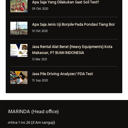
Apa Saja Yang Dilakukan Saat Soil Test?
09 Okt 2020
Apa Saja Jenis Uji Borpile Pada Pondasi Tiang Bor
10 Okt 2020
Jasa Rental Alat Berat (Heavy Equipments) Kota
Makassar, PT BUMI INDONESIA
13 Mar 2021
Jasa Pile Driving Analyzer/ PDA Test
15 Sep 2020
SAMARINDA (konsultan kontraktor)
Jl tantina 1 no 26 (Jl Am sangaji)
J