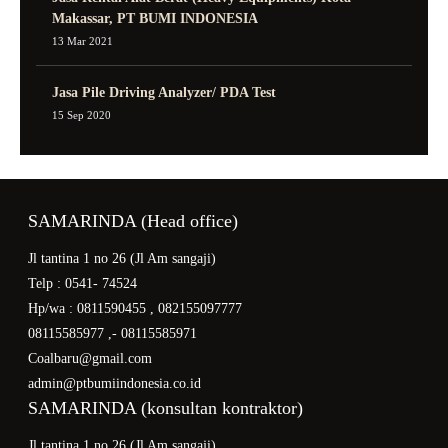
Makassar, PT BUMI INDONESIA
13 Mar 2021
Jasa Pile Driving Analyzer/ PDA Test
15 Sep 2020
SAMARINDA (Head office)
Jl tantina 1 no 26 (Jl Am sangaji)
Telp : 0541- 74524
Hp/wa : 0811590455 , 082155097777
08115585977 ,- 08115585971
Coalbaru@gmail.com
admin@ptbumiindonesia.co.id
SAMARINDA (konsultan kontraktor)
Jl tantina 1 no 26 (Jl Am sangaji)